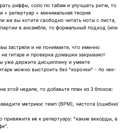
рать риффы, соло по табам и улучшать ритм, то
тм + репертуар + минимальная теория
ли же вы хотите свободно читать ноты с листа,
партии в ансамбле, то формальный подход (или
ли вы застряли и не понимаете, что именно
ы на гитаре и проверка домашки закрывают
вы уже держите дисциплину и умеете
итаре можно выстроить без "корочки" - по чек-
на этой неделе, то добавьте план из 3 блоков:
 заведите метрики: темп (BPM), чистота (ошибки/
о привяжите её к репертуару: "какие аккорды, в
фе".