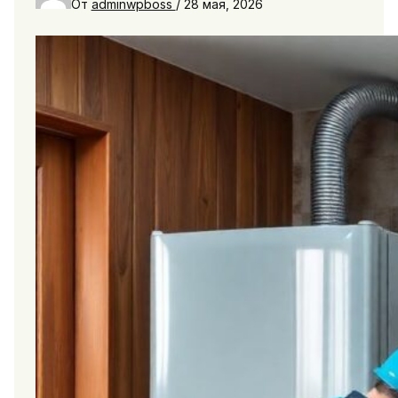
От
adminwpboss
/
28 мая, 2026