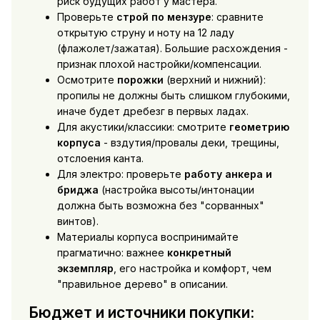
риск будущих работ у мастера.
Проверьте
строй по мензуре
: сравните
открытую струну и ноту на 12 ладу
(флажолет/зажатая). Большие расхождения -
признак плохой настройки/компенсации.
Осмотрите
порожки
(верхний и нижний):
пропилы не должны быть слишком глубокими,
иначе будет дребезг в первых ладах.
Для акустики/классики: смотрите
геометрию
корпуса
- вздутия/провалы деки, трещины,
отслоения канта.
Для электро: проверьте
работу анкера и
бриджа
(настройка высоты/интонации
должна быть возможна без "сорванных"
винтов).
Материалы корпуса воспринимайте
прагматично: важнее
конкретный
экземпляр
, его настройка и комфорт, чем
"правильное дерево" в описании.
Бюджет и источники покупки: