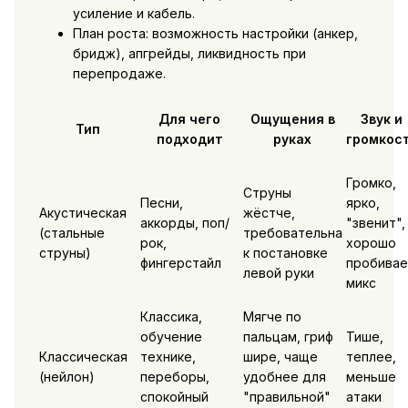
усиление и кабель.
План роста: возможность настройки (анкер,
бридж), апгрейды, ликвидность при
перепродаже.
Для чего
Ощущения в
Звук и
Тип
подходит
руках
громкос
Громко,
Струны
Песни,
ярко,
Акустическая
жёстче,
аккорды, поп/
"звенит",
(стальные
требовательна
рок,
хорошо
струны)
к постановке
фингерстайл
пробивае
левой руки
микс
Классика,
Мягче по
обучение
пальцам, гриф
Тише,
Классическая
технике,
шире, чаще
теплее,
(нейлон)
переборы,
удобнее для
меньше
спокойный
"правильной"
атаки