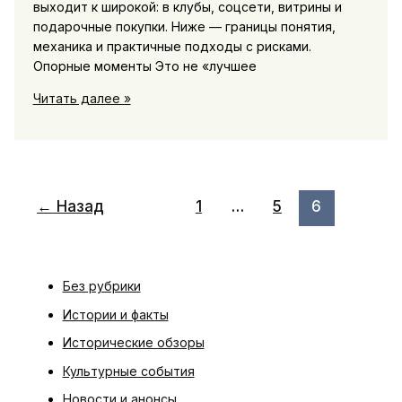
выходит к широкой: в клубы, соцсети, витрины и
подарочные покупки. Ниже — границы понятия,
механика и практичные подходы с рисками.
Опорные моменты Это не «лучшее
Книга
Читать далее »
месяца:
современная
русская
проза,
неожиданно
←
Назад
1
…
5
6
ставшая
массовой
Без рубрики
Истории и факты
Исторические обзоры
Культурные события
Новости и анонсы