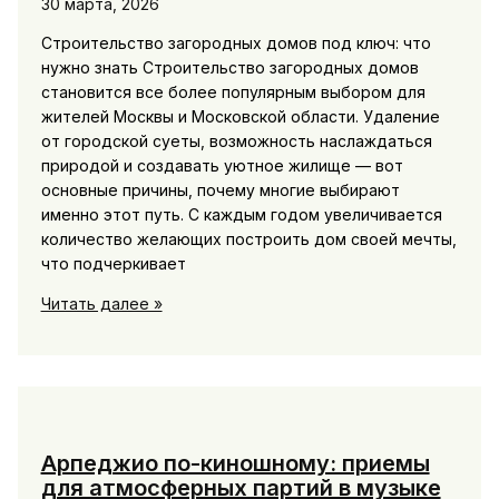
30 марта, 2026
Строительство загородных домов под ключ: что
нужно знать Строительство загородных домов
становится все более популярным выбором для
жителей Москвы и Московской области. Удаление
от городской суеты, возможность наслаждаться
природой и создавать уютное жилище — вот
основные причины, почему многие выбирают
именно этот путь. С каждым годом увеличивается
количество желающих построить дом своей мечты,
что подчеркивает
Строительство
Читать далее »
домов
в
Москве
под
ключ
купить
Арпеджио по-киношному: приемы
выгоднее
для атмосферных партий в музыке