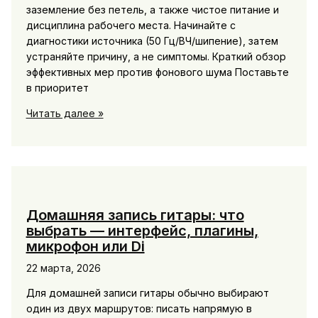
заземление без петель, а также чистое питание и
дисциплина рабочего места. Начинайте с
диагностики источника (50 Гц/ВЧ/шипение), затем
устраняйте причину, а не симптомы. Краткий обзор
эффективных мер против фонового шума Поставьте
в приоритет
Борьба
Читать далее »
с
фоном
и
шумом:
экранирование,
гейт
Домашняя запись гитары: что
и
выбрать — интерфейс, плагины,
правильная
микрофон или Di
проводка
22 марта, 2026
для
чистого
Для домашней записи гитары обычно выбирают
звука
один из двух маршрутов: писать напрямую в