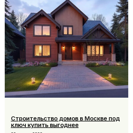
Москве
Строительство домов в Москве под
ключ купить выгоднее