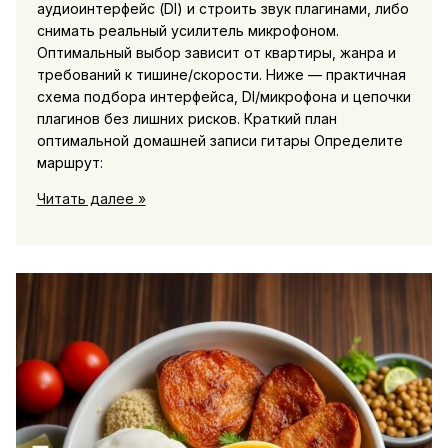
аудиоинтерфейс (DI) и строить звук плагинами, либо
снимать реальный усилитель микрофоном.
Оптимальный выбор зависит от квартиры, жанра и
требований к тишине/скорости. Ниже — практичная
схема подбора интерфейса, DI/микрофона и цепочки
плагинов без лишних рисков. Краткий план
оптимальной домашней записи гитары Определите
маршрут:
Домашняя
Читать далее »
запись
гитары:
что
выбрать
—
интерфейс,
плагины,
микрофон
или
Di