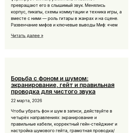
превращают его в слышимый звук. Менялись
корпус, пикапы, схемы коммутации и техника игры, а
вместе с ними — роль гитары в жанрах и на сцене.
Развенчание мифов и ключевые выводы Миф: «чем
Эволюция
Читать далее »
электрогитары:
как
менялись
форма,
звук
и
Борьба с фоном и шумом:
роль
экранирование, гейт и правильная
в
проводка для чистого звука
музыке
22 марта, 2026
Чтобы убрать фон и шум в записи, действуйте в
четырёх направлениях: экранирование и
правильные кабели, корректный гейн-стейджинг и
настройка шумового гейта, грамотная проводка/