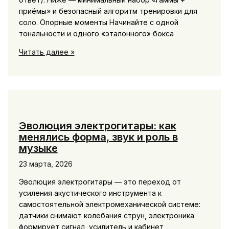
приёмы» и безопасный алгоритм тренировки для
соло. Опорные моменты Начинайте с одной
тональности и одного «эталонного» бокса
Как
Читать далее »
научиться
импровизировать:
минимальный
набор
гамм
и
Эволюция электрогитары: как
подходов
менялись форма, звук и роль в
для
музыке
соло
23 марта, 2026
Эволюция электрогитары — это переход от
усиления акустического инструмента к
самостоятельной электромеханической системе:
датчики снимают колебания струн, электроника
формирует сигнал, усилитель и кабинет