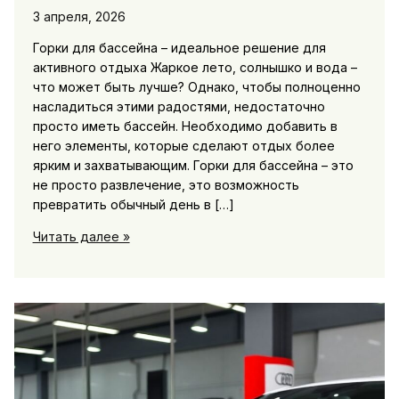
3 апреля, 2026
Горки для бассейна – идеальное решение для
активного отдыха Жаркое лето, солнышко и вода –
что может быть лучше? Однако, чтобы полноценно
насладиться этими радостями, недостаточно
просто иметь бассейн. Необходимо добавить в
него элементы, которые сделают отдых более
ярким и захватывающим. Горки для бассейна – это
не просто развлечение, это возможность
превратить обычный день в […]
Горки
Читать далее »
для
бассейна
отличное
развлечение
и
способ
оживить
отдых