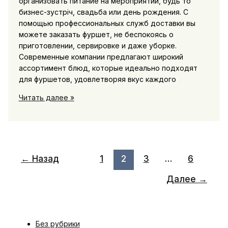
организовать питание на мероприятии, будь то
бизнес-зустріч, свадьба или день рождения. С
помощью профессиональных служб доставки вы
можете заказать фуршет, не беспокоясь о
приготовлении, сервировке и даже уборке.
Современные компании предлагают широкий
ассортимент блюд, которые идеально подходят
для фуршетов, удовлетворяя вкус каждого
Заказать
Читать далее »
фуршет
на
мероприятие
с
профессиональной
←
Назад
1
2
3
…
6
доставкой
Далее
→
Без рубрики