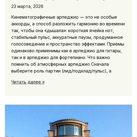
23 марта, 2026
Кинематографичные арпеджио — это не особые
аккорды, а способ разложить гармонию во времени
так, чтобы она «дышала»: короткая ячейка нот,
стабильный пульс, аккуратные паузы, продуманное
голосоведение и пространство эффектами. Приёмы
одинаково применимы как в арпеджио для гитары,
так и в арпеджио для фортепиано. Что важно
помнить об атмосферных арпеджио Сначала
выберите роль партии (лид/подклад/пульс), а
Арпеджио
Читать далее »
по-
киношному:
приемы
для
атмосферных
партий
в
музыке