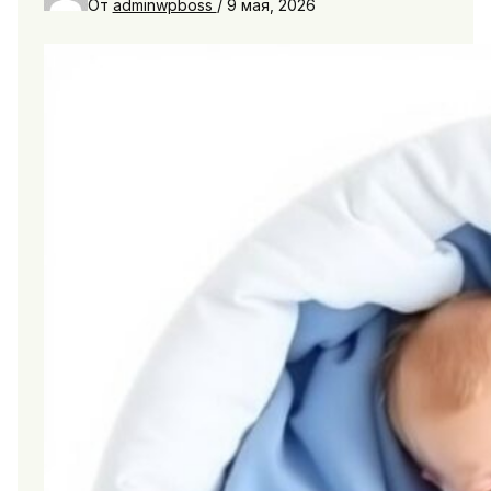
От
adminwpboss
/
9 мая, 2026