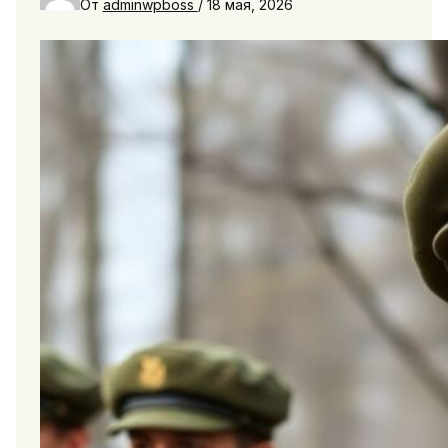
От
adminwpboss
/
18 мая, 2026